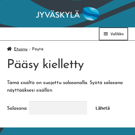
Siirry
Siirry
navigointiin
sisältöön
Valikko
Taidemuseo & Ratamo
Etusivu
Pöytä
Pääsy kielletty
Suomen käsityön museo
Tämä sisältö on suojattu salasanalla. Syötä salasana
Skeittihalli
näyttääksesi sisällön.
Varhaiskasvatus
Salasana:
Ateria- ja välipalamaksut