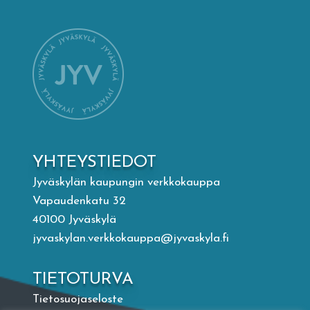
Mämminiemi
Taideapteekki
Kirjasto
Visit Jyvaskyla Region
YHTEYSTIEDOT
Valon Kaupunki
Jyväskylän kaupungin verkkokauppa
Vapaudenkatu 32
40100 Jyväskylä
Lasten Lysti & LystiKylä-festivaali
jyvaskylan.verkkokauppa@jyvaskyla.fi
Ohje
TIETOTURVA
Tietosuojaseloste
English