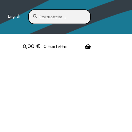
Haku
Etsi:
English
0,00
€
0 tuotetta