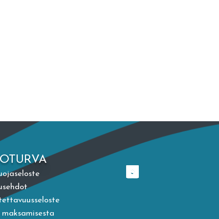
TOTURVA
uojaseloste
usehdot
ettavuusseloste
a maksamisesta