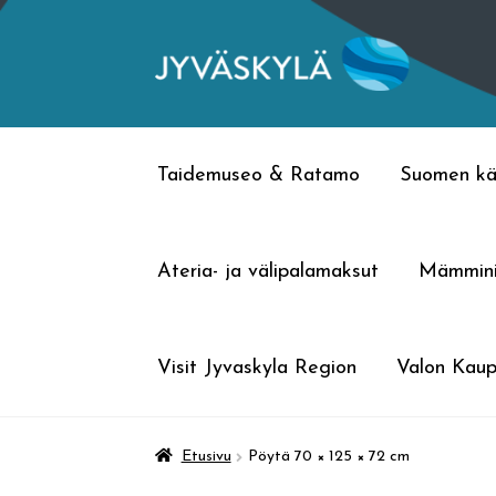
Siirry
Siirry
navigointiin
sisältöön
Taidemuseo & Ratamo
Suomen kä
Ateria- ja välipalamaksut
Mämmin
Visit Jyvaskyla Region
Valon Kaup
Etusivu
Pöytä 70 × 125 × 72 cm