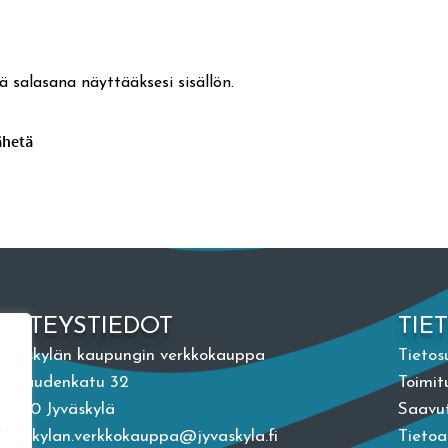
ä salasana näyttääksesi sisällön.
YHTEYSTIEDOT
TIE
Jyväskylän kaupungin verkkokauppa
Tietos
Vapaudenkatu 32
Toimit
40100 Jyväskylä
Saavut
n
jyvaskylan.verkkokauppa@jyvaskyla.fi
Tieto