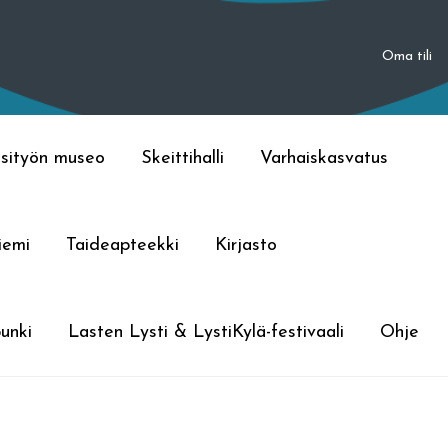
Oma tili
sityön museo
Skeittihalli
Varhaiskasvatus
iemi
Taideapteekki
Kirjasto
unki
Lasten Lysti & LystiKylä-festivaali
Ohje