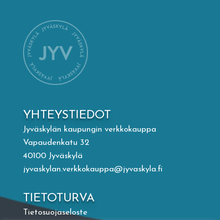
Mämminiemi
Taideapteekki
Kirjasto
Visit Jyvaskyla Region
YHTEYSTIEDOT
Valon Kaupunki
Jyväskylän kaupungin verkkokauppa
Vapaudenkatu 32
40100 Jyväskylä
Lasten Lysti & LystiKylä-festivaali
jyvaskylan.verkkokauppa@jyvaskyla.fi
Ohje
TIETOTURVA
Tietosuojaseloste
English