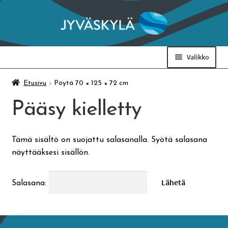
Siirry
Siirry
navigointiin
sisältöön
Valikko
Taidemuseo & Ratamo
Etusivu
Pöytä 70 × 125 × 72 cm
Pääsy kielletty
Suomen käsityön museo
Tämä sisältö on suojattu salasanalla. Syötä salasana
Skeittihalli
näyttääksesi sisällön.
Varhaiskasvatus
Salasana:
Ateria- ja välipalamaksut