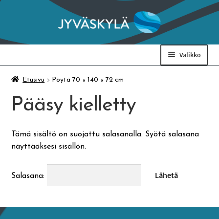
Siirry
Siirry
navigointiin
sisältöön
Valikko
Taidemuseo & Ratamo
Etusivu
Pöytä 70 × 140 × 72 cm
Pääsy kielletty
Suomen käsityön museo
Tämä sisältö on suojattu salasanalla. Syötä salasana
Skeittihalli
näyttääksesi sisällön.
Varhaiskasvatus
Salasana:
Ateria- ja välipalamaksut