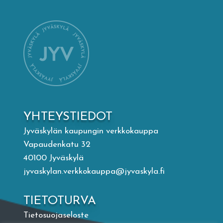
Mämminiemi
Taideapteekki
Kirjasto
Visit Jyvaskyla Region
YHTEYSTIEDOT
Valon Kaupunki
Jyväskylän kaupungin verkkokauppa
Vapaudenkatu 32
40100 Jyväskylä
Lasten Lysti & LystiKylä-festivaali
jyvaskylan.verkkokauppa@jyvaskyla.fi
Ohje
TIETOTURVA
Tietosuojaseloste
English