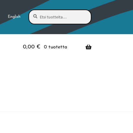
Haku
Etsi:
English
0,00
€
0 tuotetta