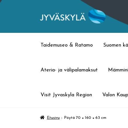
Siirry
Siirry
navigointiin
sisältöön
Taidemuseo & Ratamo
Suomen kä
Ateria- ja välipalamaksut
Mämmin
Visit Jyvaskyla Region
Valon Kaup
Etusivu
Pöytä 70 × 160 × 63 cm