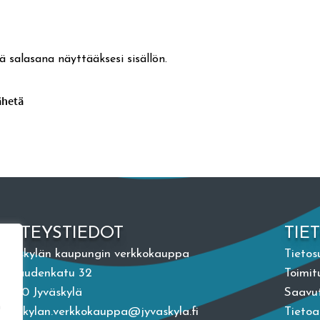
ä salasana näyttääksesi sisällön.
YHTEYSTIEDOT
TIE
Jyväskylän kaupungin verkkokauppa
Tietos
Vapaudenkatu 32
Toimit
40100 Jyväskylä
Saavut
n
jyvaskylan.verkkokauppa@jyvaskyla.fi
Tieto