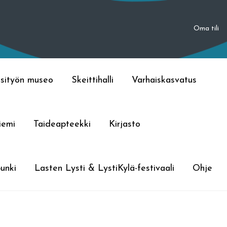
Oma tili
sityön museo
Skeittihalli
Varhaiskasvatus
iemi
Taideapteekki
Kirjasto
unki
Lasten Lysti & LystiKylä-festivaali
Ohje