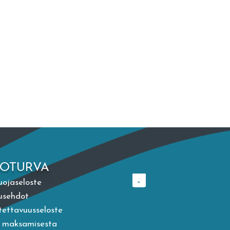
TOTURVA
uojaseloste
usehdot
ettavuusseloste
a maksamisesta