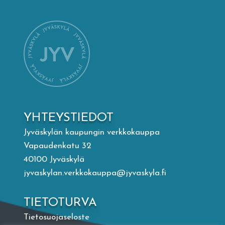
Mämminiemi
Taideapteekki
Kirjasto
Visit Jyvaskyla Region
YHTEYSTIEDOT
Valon Kaupunki
Jyväskylän kaupungin verkkokauppa
Vapaudenkatu 32
40100 Jyväskylä
Lasten Lysti & LystiKylä-festivaali
jyvaskylan.verkkokauppa@jyvaskyla.fi
Ohje
TIETOTURVA
Tietosuojaseloste
English