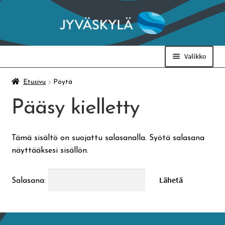
Siirry
Siirry
navigointiin
sisältöön
Valikko
Taidemuseo & Ratamo
Etusivu
Pöytä
Pääsy kielletty
Suomen käsityön museo
Tämä sisältö on suojattu salasanalla. Syötä salasana
Skeittihalli
näyttääksesi sisällön.
Varhaiskasvatus
Salasana:
Ateria- ja välipalamaksut