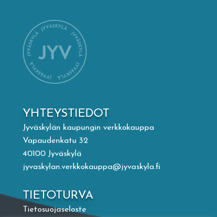
Mämminiemi
Taideapteekki
Kirjasto
Visit Jyvaskyla Region
YHTEYSTIEDOT
Valon Kaupunki
Jyväskylän kaupungin verkkokauppa
Vapaudenkatu 32
40100 Jyväskylä
Lasten Lysti & LystiKylä-festivaali
jyvaskylan.verkkokauppa@jyvaskyla.fi
Ohje
TIETOTURVA
Tietosuojaseloste
English