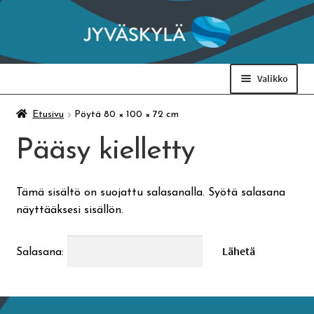
Siirry
Siirry
navigointiin
sisältöön
Valikko
Taidemuseo & Ratamo
Etusivu
Pöytä 80 × 100 × 72 cm
Pääsy kielletty
Suomen käsityön museo
Tämä sisältö on suojattu salasanalla. Syötä salasana
Skeittihalli
näyttääksesi sisällön.
Varhaiskasvatus
Salasana:
Ateria- ja välipalamaksut