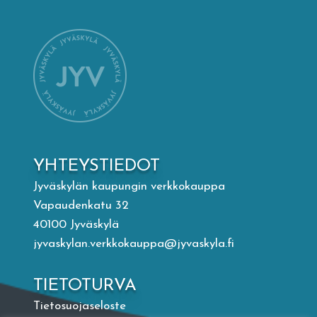
Mämminiemi
Taideapteekki
Kirjasto
Visit Jyvaskyla Region
YHTEYSTIEDOT
Valon Kaupunki
Jyväskylän kaupungin verkkokauppa
Vapaudenkatu 32
40100 Jyväskylä
Lasten Lysti & LystiKylä-festivaali
jyvaskylan.verkkokauppa@jyvaskyla.fi
Ohje
TIETOTURVA
Tietosuojaseloste
English