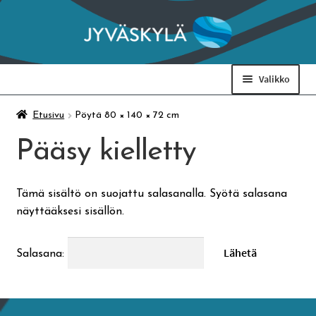
Siirry
Siirry
navigointiin
sisältöön
Valikko
Taidemuseo & Ratamo
Etusivu
Pöytä 80 × 140 × 72 cm
Pääsy kielletty
Suomen käsityön museo
Tämä sisältö on suojattu salasanalla. Syötä salasana
Skeittihalli
näyttääksesi sisällön.
Varhaiskasvatus
Salasana:
Ateria- ja välipalamaksut