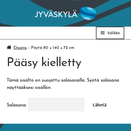
Siirry
Siirry
navigointiin
sisältöön
Valikko
Taidemuseo & Ratamo
Etusivu
Pöytä 80 × 140 × 72 cm
Pääsy kielletty
Suomen käsityön museo
Tämä sisältö on suojattu salasanalla. Syötä salasana
Skeittihalli
näyttääksesi sisällön.
Varhaiskasvatus
Salasana:
Ateria- ja välipalamaksut