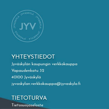
Mämminiemi
Taideapteekki
Kirjasto
Visit Jyvaskyla Region
YHTEYSTIEDOT
Valon Kaupunki
Jyväskylän kaupungin verkkokauppa
Vapaudenkatu 32
40100 Jyväskylä
Lasten Lysti & LystiKylä-festivaali
jyvaskylan.verkkokauppa@jyvaskyla.fi
Ohje
TIETOTURVA
Tietosuojaseloste
English