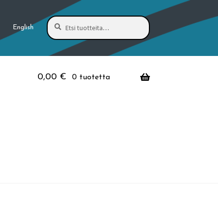
Haku
Etsi:
English
0,00
€
0 tuotetta