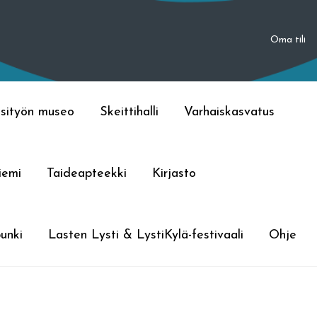
Oma tili
sityön museo
Skeittihalli
Varhaiskasvatus
iemi
Taideapteekki
Kirjasto
unki
Lasten Lysti & LystiKylä-festivaali
Ohje