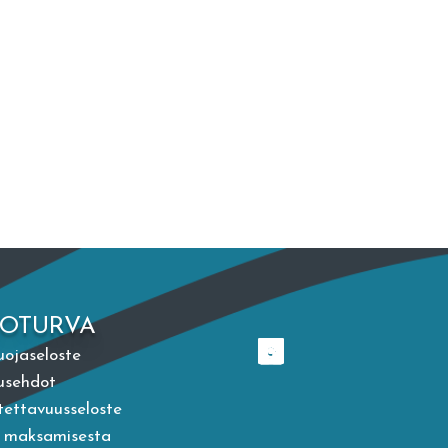
TOTURVA
uojaseloste
usehdot
ettavuusseloste
a maksamisesta