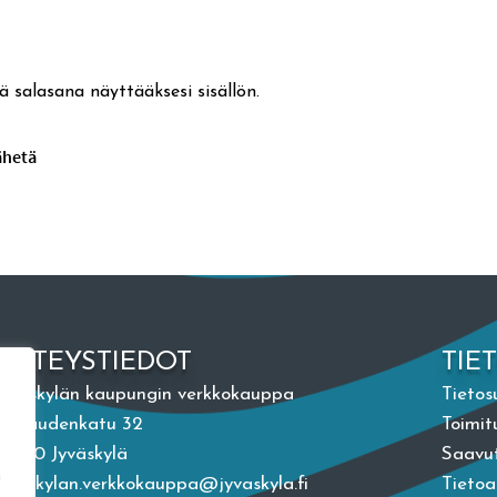
ä salasana näyttääksesi sisällön.
YHTEYSTIEDOT
TIE
Jyväskylän kaupungin verkkokauppa
Tietos
Vapaudenkatu 32
Toimit
40100 Jyväskylä
Saavut
n
jyvaskylan.verkkokauppa@jyvaskyla.fi
Tieto