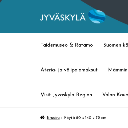
Siirry
Siirry
navigointiin
sisältöön
Taidemuseo & Ratamo
Suomen kä
Ateria- ja välipalamaksut
Mämmin
Visit Jyvaskyla Region
Valon Kaup
Etusivu
Pöytä 80 × 140 × 72 cm