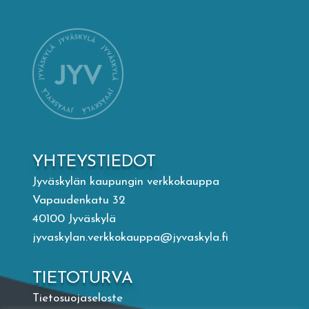
Mämminiemi
Taideapteekki
Kirjasto
Visit Jyvaskyla Region
YHTEYSTIEDOT
Valon Kaupunki
Jyväskylän kaupungin verkkokauppa
Vapaudenkatu 32
40100 Jyväskylä
Lasten Lysti & LystiKylä-festivaali
jyvaskylan.verkkokauppa@jyvaskyla.fi
Ohje
TIETOTURVA
Tietosuojaseloste
English