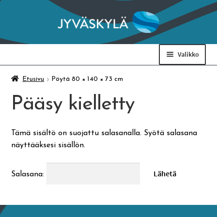
Siirry
Siirry
navigointiin
sisältöön
Valikko
Taidemuseo & Ratamo
Etusivu
Pöytä 80 × 140 × 73 cm
Pääsy kielletty
Suomen käsityön museo
Tämä sisältö on suojattu salasanalla. Syötä salasana
Skeittihalli
näyttääksesi sisällön.
Varhaiskasvatus
Salasana:
Ateria- ja välipalamaksut