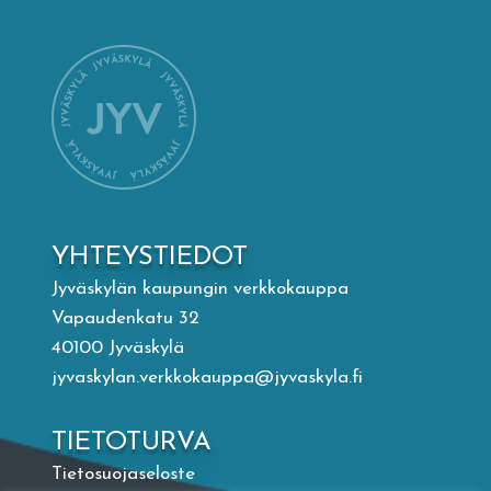
Mämminiemi
Taideapteekki
Kirjasto
Visit Jyvaskyla Region
YHTEYSTIEDOT
Valon Kaupunki
Jyväskylän kaupungin verkkokauppa
Vapaudenkatu 32
40100 Jyväskylä
Lasten Lysti & LystiKylä-festivaali
jyvaskylan.verkkokauppa@jyvaskyla.fi
Ohje
TIETOTURVA
Tietosuojaseloste
English