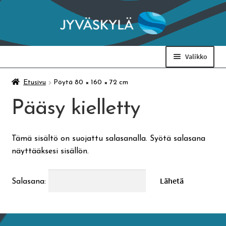
Siirry
Siirry
navigointiin
sisältöön
Valikko
Taidemuseo & Ratamo
Etusivu
Pöytä 80 × 160 × 72 cm
Pääsy kielletty
Suomen käsityön museo
Tämä sisältö on suojattu salasanalla. Syötä salasana
Skeittihalli
näyttääksesi sisällön.
Varhaiskasvatus
Salasana:
Ateria- ja välipalamaksut