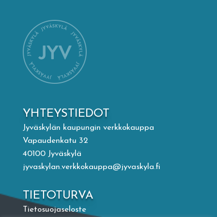
Mämminiemi
Taideapteekki
Kirjasto
Visit Jyvaskyla Region
YHTEYSTIEDOT
Valon Kaupunki
Jyväskylän kaupungin verkkokauppa
Vapaudenkatu 32
40100 Jyväskylä
Lasten Lysti & LystiKylä-festivaali
jyvaskylan.verkkokauppa@jyvaskyla.fi
Ohje
TIETOTURVA
Tietosuojaseloste
English