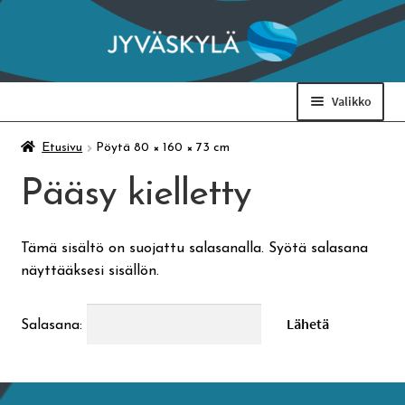
Siirry
Siirry
navigointiin
sisältöön
Valikko
Taidemuseo & Ratamo
Etusivu
Pöytä 80 × 160 × 73 cm
Pääsy kielletty
Suomen käsityön museo
Tämä sisältö on suojattu salasanalla. Syötä salasana
Skeittihalli
näyttääksesi sisällön.
Varhaiskasvatus
Salasana:
Ateria- ja välipalamaksut