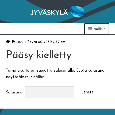
Siirry
Siirry
navigointiin
sisältöön
Valikko
Taidemuseo & Ratamo
Etusivu
Pöytä 80 × 180 × 72 cm
Pääsy kielletty
Suomen käsityön museo
Tämä sisältö on suojattu salasanalla. Syötä salasana
Skeittihalli
näyttääksesi sisällön.
Varhaiskasvatus
Salasana:
Ateria- ja välipalamaksut