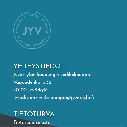
Mämminiemi
Taideapteekki
Kirjasto
Visit Jyvaskyla Region
YHTEYSTIEDOT
Valon Kaupunki
Jyväskylän kaupungin verkkokauppa
Vapaudenkatu 32
40100 Jyväskylä
Lasten Lysti & LystiKylä-festivaali
jyvaskylan.verkkokauppa@jyvaskyla.fi
Ohje
TIETOTURVA
Tietosuojaseloste
English