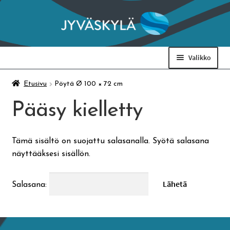
Siirry
Siirry
navigointiin
sisältöön
Valikko
Taidemuseo & Ratamo
Etusivu
Pöytä Ø 100 × 72 cm
Pääsy kielletty
Suomen käsityön museo
Tämä sisältö on suojattu salasanalla. Syötä salasana
Skeittihalli
näyttääksesi sisällön.
Varhaiskasvatus
Salasana:
Ateria- ja välipalamaksut