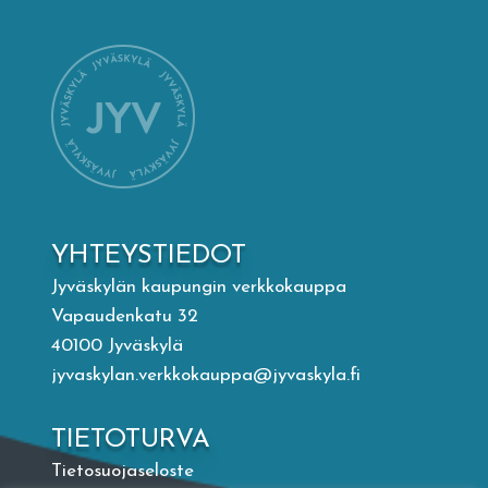
Mämminiemi
Taideapteekki
Kirjasto
Visit Jyvaskyla Region
YHTEYSTIEDOT
Valon Kaupunki
Jyväskylän kaupungin verkkokauppa
Vapaudenkatu 32
40100 Jyväskylä
Lasten Lysti & LystiKylä-festivaali
jyvaskylan.verkkokauppa@jyvaskyla.fi
Ohje
TIETOTURVA
Tietosuojaseloste
English