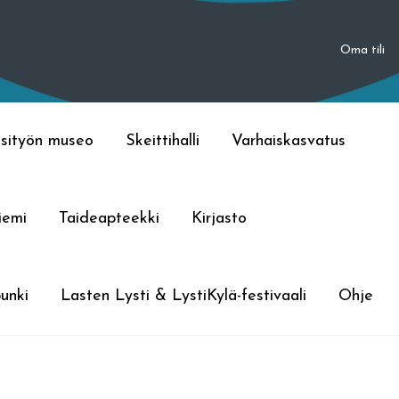
Oma tili
sityön museo
Skeittihalli
Varhaiskasvatus
iemi
Taideapteekki
Kirjasto
unki
Lasten Lysti & LystiKylä-festivaali
Ohje