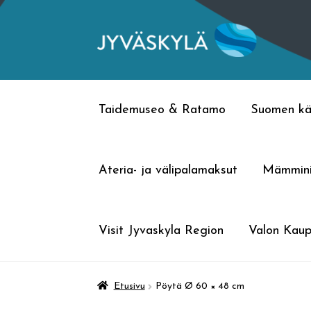
Siirry
Siirry
navigointiin
sisältöön
Taidemuseo & Ratamo
Suomen kä
Ateria- ja välipalamaksut
Mämmin
Visit Jyvaskyla Region
Valon Kaup
Etusivu
Pöytä Ø 60 × 48 cm