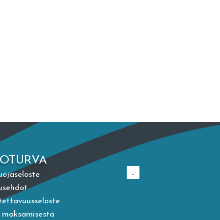
TOTURVA
uojaseloste
usehdot
ettavuusseloste
a maksamisesta