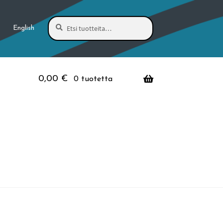
Haku
Etsi:
English
0,00
€
0 tuotetta