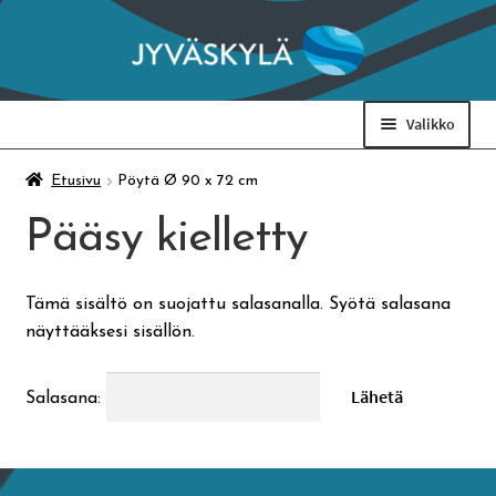
Siirry
Siirry
navigointiin
sisältöön
Valikko
Taidemuseo & Ratamo
Etusivu
Pöytä Ø 90 x 72 cm
Pääsy kielletty
Suomen käsityön museo
Tämä sisältö on suojattu salasanalla. Syötä salasana
Skeittihalli
näyttääksesi sisällön.
Varhaiskasvatus
Salasana:
Ateria- ja välipalamaksut