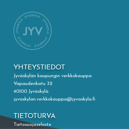
Mämminiemi
Taideapteekki
Kirjasto
Visit Jyvaskyla Region
YHTEYSTIEDOT
Valon Kaupunki
Jyväskylän kaupungin verkkokauppa
Vapaudenkatu 32
40100 Jyväskylä
Lasten Lysti & LystiKylä-festivaali
jyvaskylan.verkkokauppa@jyvaskyla.fi
Ohje
TIETOTURVA
Tietosuojaseloste
English