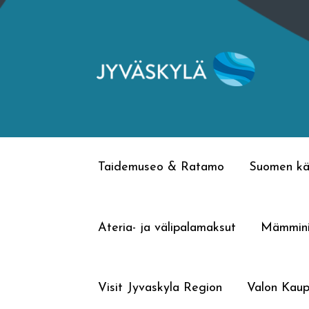
Siirry
Siirry
navigointiin
sisältöön
Taidemuseo & Ratamo
Suomen kä
Ateria- ja välipalamaksut
Mämmin
Visit Jyvaskyla Region
Valon Kaup