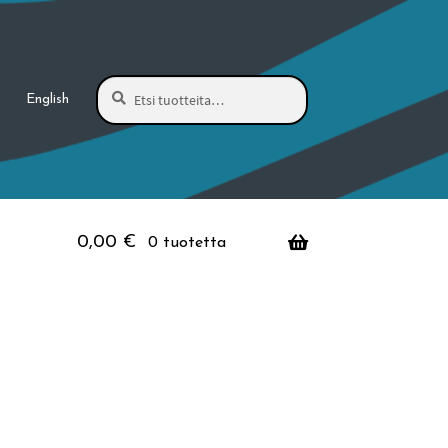
Haku
Etsi:
English
0,00
€
0 tuotetta