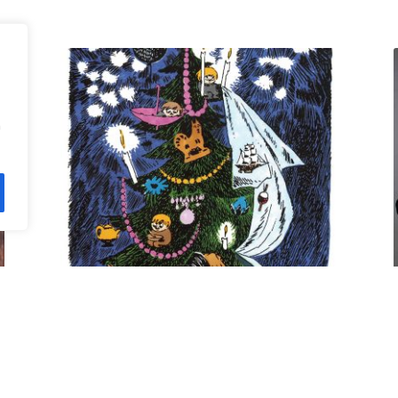
n
Kuusi pe 11.12. klo 18 Villa
Rana
12,00
€