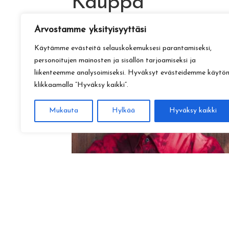
Kauppa
Arvostamme yksityisyyttäsi
Käytämme evästeitä selauskokemuksesi parantamiseksi,
personoitujen mainosten ja sisällön tarjoamiseksi ja
liikenteemme analysoimiseksi. Hyväksyt evästeidemme käytö
klikkaamalla ”Hyväksy kaikki”.
Mukauta
Hylkää
Hyväksy kaikki
Amadeus Lundberg:
Hopeinen kuu ke 28.10. klo 17
15,00
€