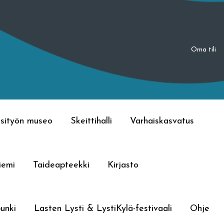
Oma tili
sityön museo
Skeittihalli
Varhaiskasvatus
iemi
Taideapteekki
Kirjasto
unki
Lasten Lysti & LystiKylä-festivaali
Ohje