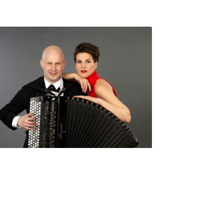
Seniorimessujen juhlaohjelma
ma 5.10. klo 17
10,00
€