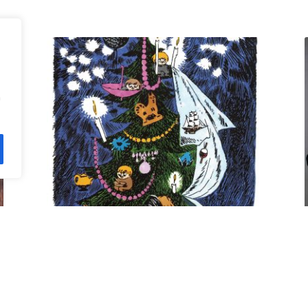
n
Kuusi pe 11.12. klo 18 Villa
Rana
12,00
€