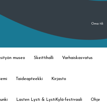
Oma tili
sityön museo
Skeittihalli
Varhaiskasvatus
iemi
Taideapteekki
Kirjasto
unki
Lasten Lysti & LystiKylä-festivaali
Ohje