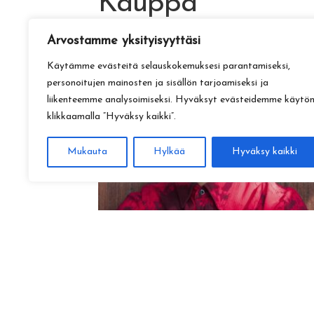
Kauppa
Arvostamme yksityisyyttäsi
Käytämme evästeitä selauskokemuksesi parantamiseksi,
personoitujen mainosten ja sisällön tarjoamiseksi ja
liikenteemme analysoimiseksi. Hyväksyt evästeidemme käytö
klikkaamalla ”Hyväksy kaikki”.
Mukauta
Hylkää
Hyväksy kaikki
Amadeus Lundberg:
Hopeinen kuu ke 28.10. klo 17
15,00
€