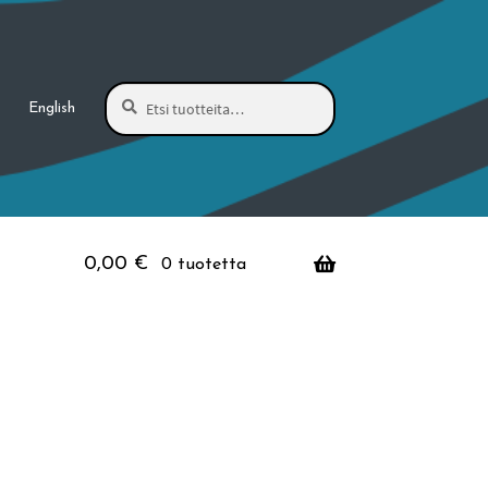
Haku
Etsi:
English
0,00
€
0 tuotetta