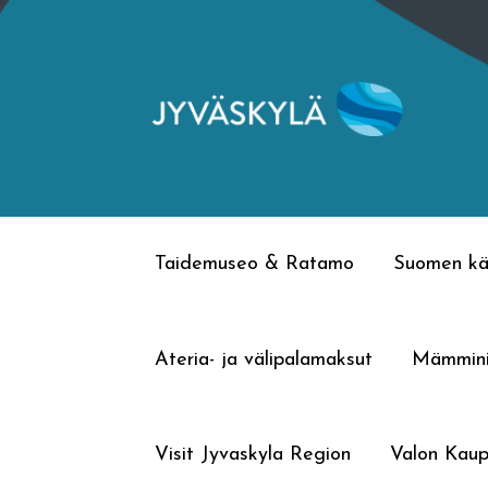
Siirry
Siirry
navigointiin
sisältöön
Taidemuseo & Ratamo
Suomen kä
Ateria- ja välipalamaksut
Mämmin
Visit Jyvaskyla Region
Valon Kaup