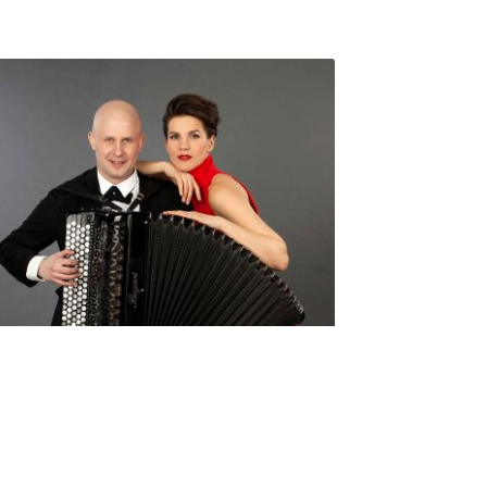
Seniorimessujen juhlaohjelma
ma 5.10. klo 17
10,00
€