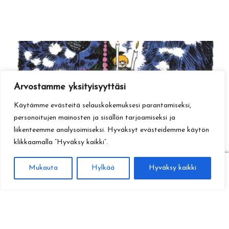
Arvostamme yksityisyyttäsi
Käytämme evästeitä selauskokemuksesi parantamiseksi,
personoitujen mainosten ja sisällön tarjoamiseksi ja
liikenteemme analysoimiseksi. Hyväksyt evästeidemme käytön
klikkaamalla ”Hyväksy kaikki”.
0
Mukauta
Hylkää
Hyväksy kaikki
Haku
Etsi: