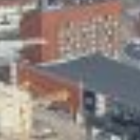
Skeittihalli
Varhaiskasvatus
Ateria- ja välipalamaksut
Mämminiemi
Taideapteekki
Kirjasto
Visit Jyvaskyla Region