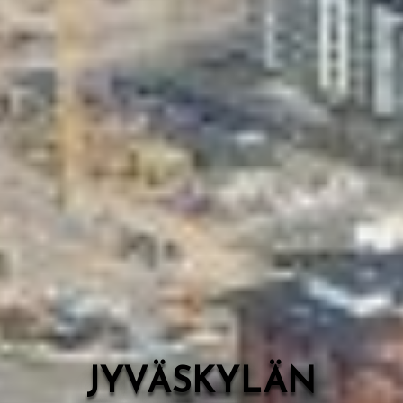
Valon Kaupunki
Lasten Lysti & LystiKylä-festivaali
Ohje
English
JYVÄSKYLÄN