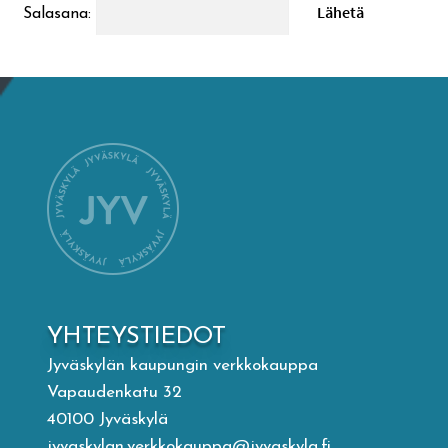
Salasana:
Mämminiemi
Taideapteekki
Kirjasto
Visit Jyvaskyla Region
Valon Kaupunki
Lasten Lysti & LystiKylä-festivaali
YHTEYSTIEDOT
Jyväskylän kaupungin verkkokauppa
Ohje
Vapaudenkatu 32
40100 Jyväskylä
jyvaskylan.verkkokauppa@jyvaskyla.fi