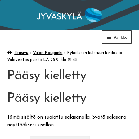
Siirry
Siirry
navigointiin
sisältöön
Valikko
Taidemuseo & Ratamo
Etusivu
Valon Kaupunki
Pykälistön kulttuuri keidas ja
Valoveistos puisto LA 25.9. klo 21.45
Suomen käsityön museo
Pääsy kielletty
Skeittihalli
Pääsy kielletty
Varhaiskasvatus
Tämä sisältö on suojattu salasanalla. Syötä salasana
näyttääksesi sisällön.
Ateria- ja välipalamaksut