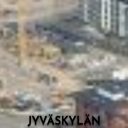
Valon Kaupunki
Lasten Lysti & LystiKylä-festivaali
Ohje
English
JYVÄSKYLÄN