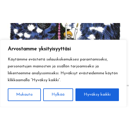
Arvostamme yksityisyyttäsi
Käytämme evästeitä selauskokemuksesi parantamiseksi,
personoitujen mainosten ja sisällön tarjoamiseksi ja
liikenteemme analysoimiseksi. Hyväksyt evästeidemme käytön
klikkaamalla ”Hyväksy kaikki”.
0
Mukauta
Hylkää
Hyväksy kaikki
Haku
Etsi: