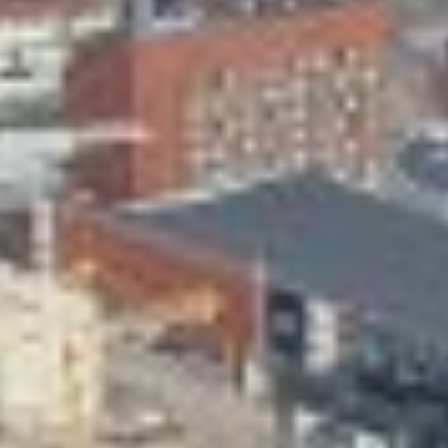
Skeittihalli
Varhaiskasvatus
Ateria- ja välipalamaksut
Mämminiemi
Taideapteekki
Kirjasto
Visit Jyvaskyla Region