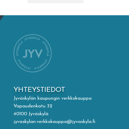
Mämminiemi
Taideapteekki
Kirjasto
Visit Jyvaskyla Region
Valon Kaupunki
YHTEYSTIEDOT
Lasten Lysti & LystiKylä-festivaali
Jyväskylän kaupungin verkkokauppa
Vapaudenkatu 32
Ohje
40100 Jyväskylä
jyvaskylan.verkkokauppa@jyvaskyla.fi
English