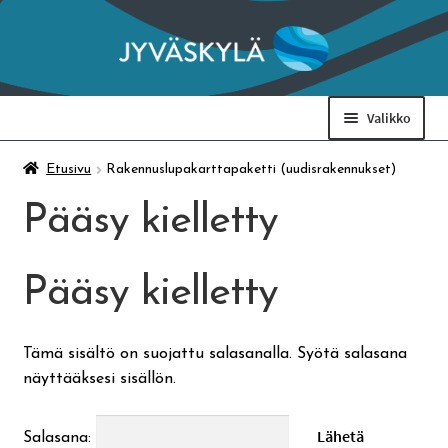
Siirry
Siirry
navigointiin
sisältöön
Valikko
Taidemuseo & Ratamo
Etusivu
Rakennuslupakarttapaketti (uudisrakennukset)
Pääsy kielletty
Suomen käsityön museo
Pääsy kielletty
Skeittihalli
Varhaiskasvatus
Tämä sisältö on suojattu salasanalla. Syötä salasana
näyttääksesi sisällön.
Ateria- ja välipalamaksut
Salasana: