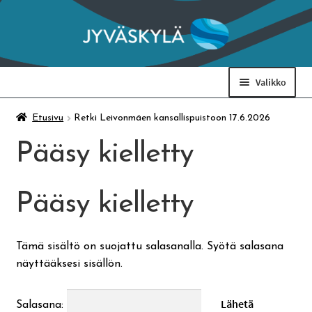
Siirry
Siirry
navigointiin
sisältöön
Valikko
Taidemuseo & Ratamo
Etusivu
Retki Leivonmäen kansallispuistoon 17.6.2026
Pääsy kielletty
Suomen käsityön museo
Pääsy kielletty
Skeittihalli
Varhaiskasvatus
Tämä sisältö on suojattu salasanalla. Syötä salasana
näyttääksesi sisällön.
Ateria- ja välipalamaksut
Salasana: