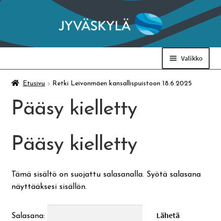
Siirry
Siirry
navigointiin
sisältöön
Valikko
Taidemuseo & Ratamo
Etusivu
Retki Leivonmäen kansallispuistoon 18.6.2025
Pääsy kielletty
Suomen käsityön museo
Pääsy kielletty
Skeittihalli
Varhaiskasvatus
Tämä sisältö on suojattu salasanalla. Syötä salasana
näyttääksesi sisällön.
Ateria- ja välipalamaksut
Salasana: