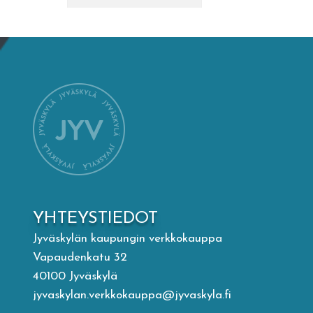
Mämminiemi
Taideapteekki
Kirjasto
Visit Jyvaskyla Region
Valon Kaupunki
YHTEYSTIEDOT
Lasten Lysti & LystiKylä-festivaali
Jyväskylän kaupungin verkkokauppa
Vapaudenkatu 32
Ohje
40100 Jyväskylä
jyvaskylan.verkkokauppa@jyvaskyla.fi
English