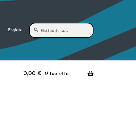
Haku
Etsi:
English
0,00
€
0 tuotetta