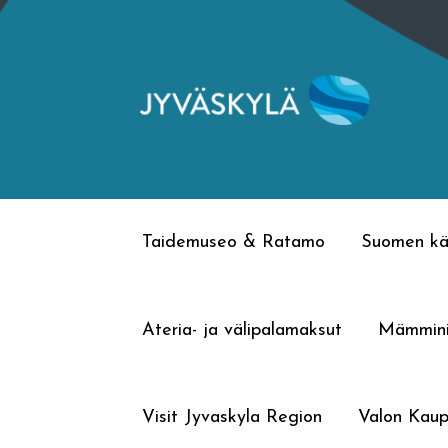
Siirry
Siirry
navigointiin
sisältöön
Taidemuseo & Ratamo
Suomen kä
Ateria- ja välipalamaksut
Mämmin
Visit Jyvaskyla Region
Valon Kaup