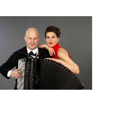
Seniorimessujen juhlaohjelma
ma 5.10. klo 17
10,00
€