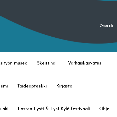
Oma tili
sityön museo
Skeittihalli
Varhaiskasvatus
iemi
Taideapteekki
Kirjasto
unki
Lasten Lysti & LystiKylä-festivaali
Ohje