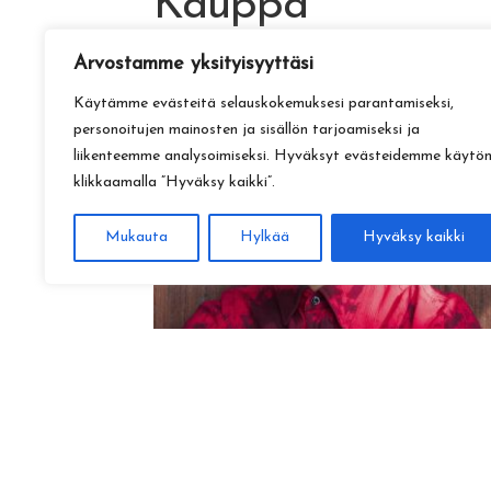
Kauppa
Arvostamme yksityisyyttäsi
Käytämme evästeitä selauskokemuksesi parantamiseksi,
personoitujen mainosten ja sisällön tarjoamiseksi ja
liikenteemme analysoimiseksi. Hyväksyt evästeidemme käytö
klikkaamalla ”Hyväksy kaikki”.
Mukauta
Hylkää
Hyväksy kaikki
Amadeus Lundberg:
Hopeinen kuu ke 28.10. klo 17
15,00
€