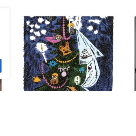
n
Kuusi pe 11.12. klo 18 Villa
Rana
12,00
€