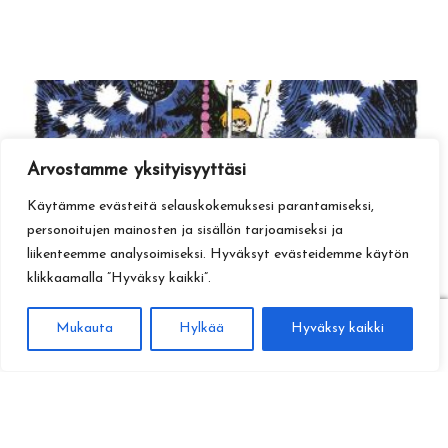
Arvostamme yksityisyyttäsi
Käytämme evästeitä selauskokemuksesi parantamiseksi,
personoitujen mainosten ja sisällön tarjoamiseksi ja
liikenteemme analysoimiseksi. Hyväksyt evästeidemme käytön
klikkaamalla ”Hyväksy kaikki”.
0
Mukauta
Hylkää
Hyväksy kaikki
Haku
Etsi: