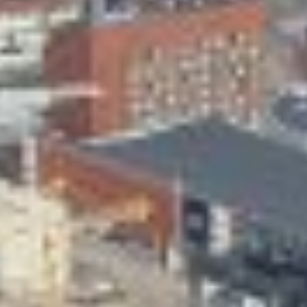
Skeittihalli
Varhaiskasvatus
Ateria- ja välipalamaksut
Mämminiemi
Taideapteekki
Kirjasto
Visit Jyvaskyla Region