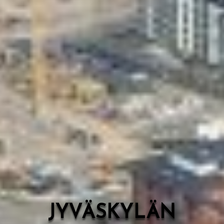
Valon Kaupunki
Lasten Lysti & LystiKylä-festivaali
Ohje
English
JYVÄSKYLÄN