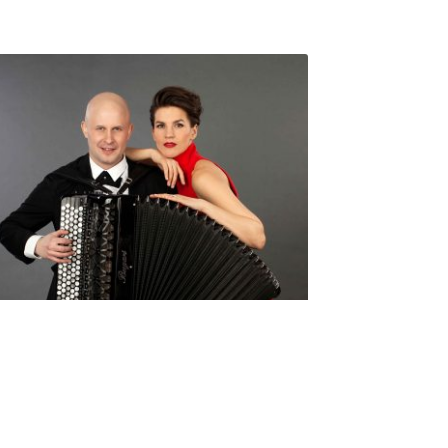
Seniorimessujen juhlaohjelma
ma 5.10. klo 17
10,00
€