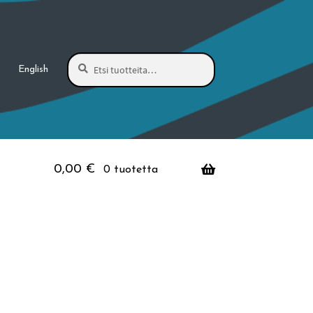
Haku
Etsi:
English
0,00
€
0 tuotetta