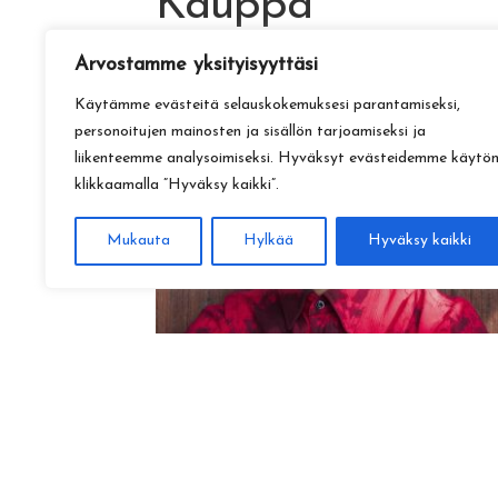
Kauppa
Arvostamme yksityisyyttäsi
Käytämme evästeitä selauskokemuksesi parantamiseksi,
personoitujen mainosten ja sisällön tarjoamiseksi ja
liikenteemme analysoimiseksi. Hyväksyt evästeidemme käytö
klikkaamalla ”Hyväksy kaikki”.
Mukauta
Hylkää
Hyväksy kaikki
Amadeus Lundberg:
Hopeinen kuu ke 28.10. klo 17
15,00
€