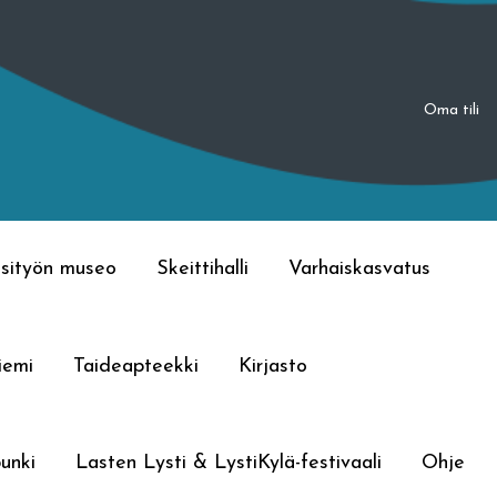
Oma tili
sityön museo
Skeittihalli
Varhaiskasvatus
iemi
Taideapteekki
Kirjasto
unki
Lasten Lysti & LystiKylä-festivaali
Ohje