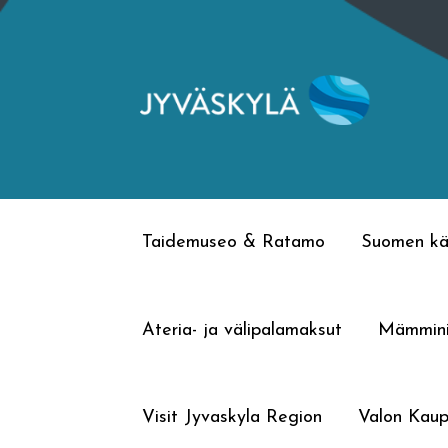
Siirry
Siirry
navigointiin
sisältöön
Taidemuseo & Ratamo
Suomen kä
Ateria- ja välipalamaksut
Mämmin
Visit Jyvaskyla Region
Valon Kaup