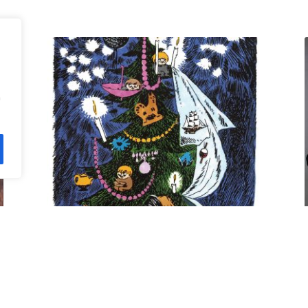
n
Kuusi pe 11.12. klo 18 Villa
Rana
12,00
€