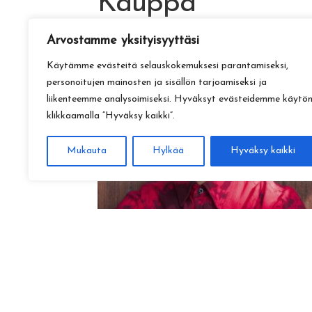
Kauppa
Arvostamme yksityisyyttäsi
Käytämme evästeitä selauskokemuksesi parantamiseksi,
personoitujen mainosten ja sisällön tarjoamiseksi ja
liikenteemme analysoimiseksi. Hyväksyt evästeidemme käytö
klikkaamalla ”Hyväksy kaikki”.
Mukauta
Hylkää
Hyväksy kaikki
Amadeus Lundberg:
Hopeinen kuu ke 28.10. klo 17
15,00
€