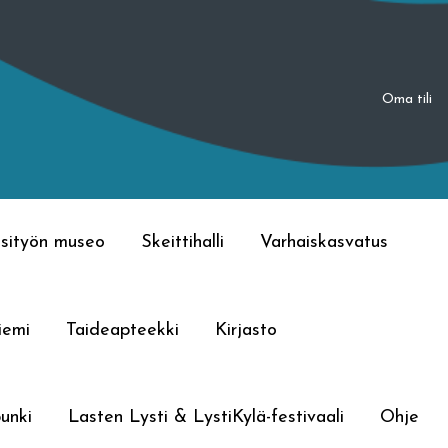
Oma tili
sityön museo
Skeittihalli
Varhaiskasvatus
iemi
Taideapteekki
Kirjasto
unki
Lasten Lysti & LystiKylä-festivaali
Ohje