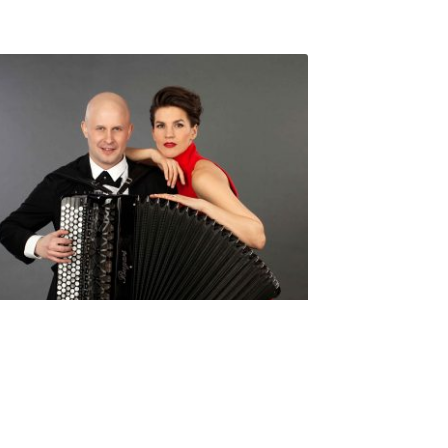
Seniorimessujen juhlaohjelma
ma 5.10. klo 17
10,00
€