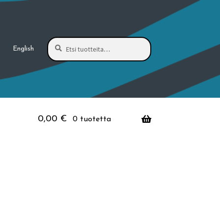
Haku
Etsi:
English
0,00
€
0 tuotetta