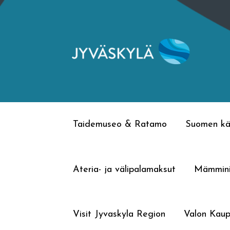
Siirry
Siirry
navigointiin
sisältöön
Taidemuseo & Ratamo
Suomen kä
Ateria- ja välipalamaksut
Mämmin
Visit Jyvaskyla Region
Valon Kaup