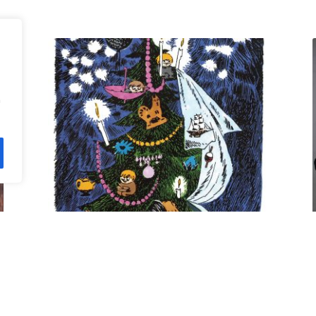
n
Kuusi pe 11.12. klo 18 Villa
Rana
12,00
€