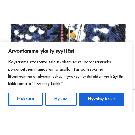
Arvostamme yksityisyyttäsi
Käytämme evästeitä selauskokemuksesi parantamiseksi,
personoitujen mainosten ja sisällön tarjoamiseksi ja
liikenteemme analysoimiseksi. Hyväksyt evästeidemme käytön
klikkaamalla ”Hyväksy kaikki”.
0
Mukauta
Hylkää
Hyväksy kaikki
Haku
Etsi: