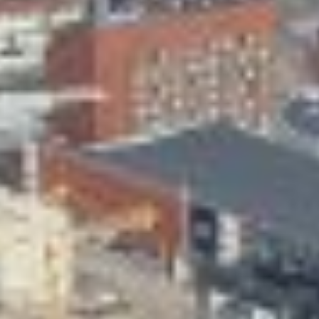
Skeittihalli
Varhaiskasvatus
Ateria- ja välipalamaksut
Mämminiemi
Taideapteekki
Kirjasto
Visit Jyvaskyla Region