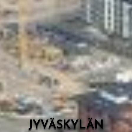
Valon Kaupunki
Lasten Lysti & LystiKylä-festivaali
Ohje
English
JYVÄSKYLÄN