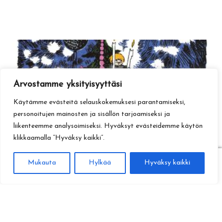
Arvostamme yksityisyyttäsi
Käytämme evästeitä selauskokemuksesi parantamiseksi,
personoitujen mainosten ja sisällön tarjoamiseksi ja
liikenteemme analysoimiseksi. Hyväksyt evästeidemme käytön
klikkaamalla ”Hyväksy kaikki”.
0
Mukauta
Hylkää
Hyväksy kaikki
Haku
Etsi: