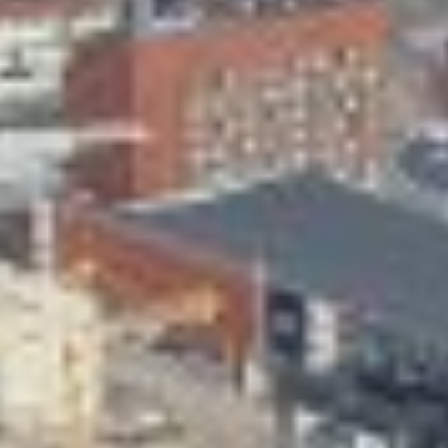
Skeittihalli
Varhaiskasvatus
Ateria- ja välipalamaksut
Mämminiemi
Taideapteekki
Kirjasto
Visit Jyvaskyla Region