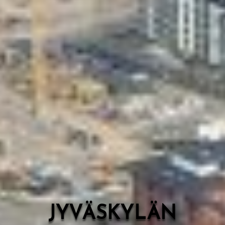
Valon Kaupunki
Lasten Lysti & LystiKylä-festivaali
Ohje
English
JYVÄSKYLÄN