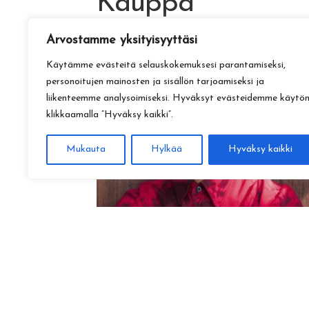
Kauppa
Arvostamme yksityisyyttäsi
Käytämme evästeitä selauskokemuksesi parantamiseksi,
personoitujen mainosten ja sisällön tarjoamiseksi ja
liikenteemme analysoimiseksi. Hyväksyt evästeidemme käytö
klikkaamalla ”Hyväksy kaikki”.
Mukauta
Hylkää
Hyväksy kaikki
Amadeus Lundberg:
Hopeinen kuu ke 28.10. klo 17
15,00
€