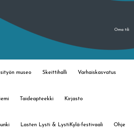
Oma tili
sityön museo
Skeittihalli
Varhaiskasvatus
iemi
Taideapteekki
Kirjasto
unki
Lasten Lysti & LystiKylä-festivaali
Ohje