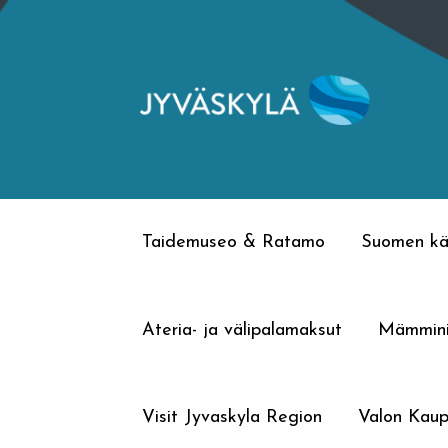
Siirry
Siirry
navigointiin
sisältöön
Taidemuseo & Ratamo
Suomen kä
Ateria- ja välipalamaksut
Mämmin
Visit Jyvaskyla Region
Valon Kaup