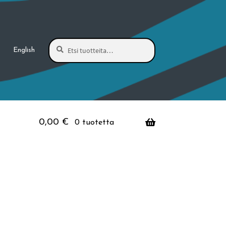
Haku
Etsi:
English
0,00
€
0 tuotetta