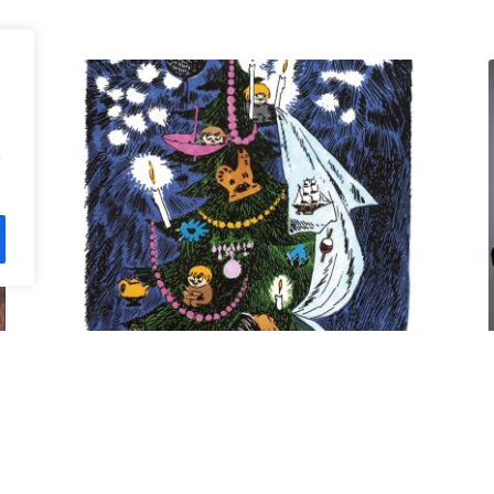
n
Kuusi pe 11.12. klo 18 Villa
Rana
12,00
€