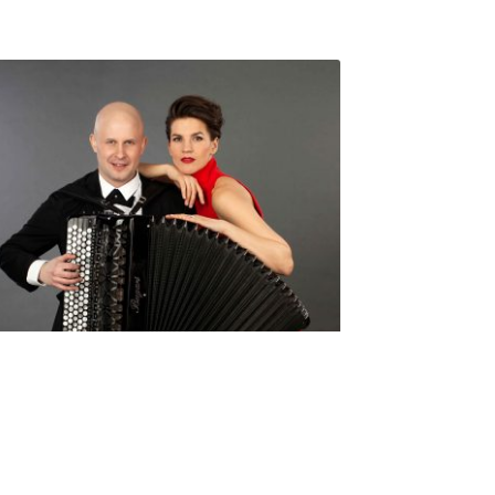
Seniorimessujen juhlaohjelma
ma 5.10. klo 17
10,00
€