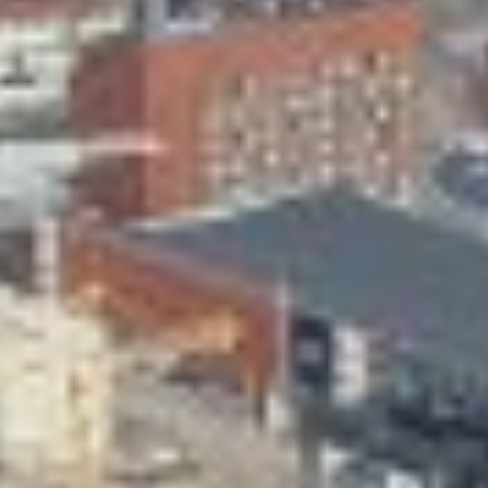
Skeittihalli
Varhaiskasvatus
Ateria- ja välipalamaksut
Mämminiemi
Taideapteekki
Kirjasto
Visit Jyvaskyla Region