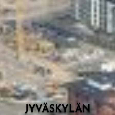
Valon Kaupunki
Lasten Lysti & LystiKylä-festivaali
Ohje
English
JYVÄSKYLÄN