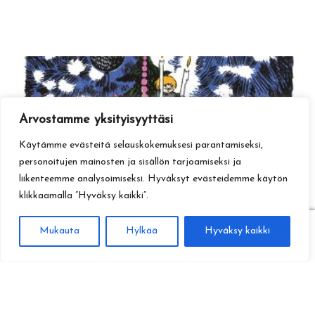
Arvostamme yksityisyyttäsi
Käytämme evästeitä selauskokemuksesi parantamiseksi,
personoitujen mainosten ja sisällön tarjoamiseksi ja
liikenteemme analysoimiseksi. Hyväksyt evästeidemme käytön
klikkaamalla ”Hyväksy kaikki”.
0
Mukauta
Hylkää
Hyväksy kaikki
Haku
Etsi: