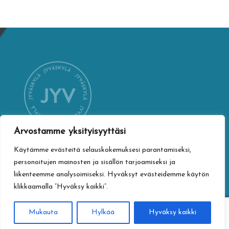
Arvostamme yksityisyyttäsi
Käytämme evästeitä selauskokemuksesi parantamiseksi,
YHTEYSTIEDOT
personoitujen mainosten ja sisällön tarjoamiseksi ja
Jyväskylän kaupungin verkkokauppa
liikenteemme analysoimiseksi. Hyväksyt evästeidemme käytön
klikkaamalla ”Hyväksy kaikki”.
Vapaudenkatu 32
40100 Jyväskylä
0
Mukauta
Hylkää
Hyväksy kaikki
jyvaskylan.verkkokauppa@jyvaskyla.fi
Haku
Etsi: