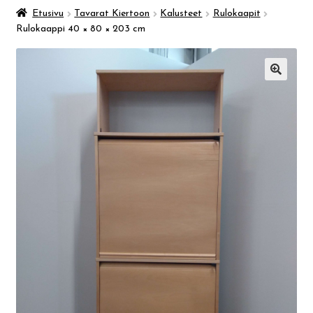
Taidemuseo & Ratamo
Etusivu
Tavarat Kiertoon
Kalusteet
Rulokaapit
Rulokaappi 40 × 80 × 203 cm
Suomen käsityön museo
🔍
Skeittihalli
Varhaiskasvatus
Ateria- ja välipalamaksut
Mämminiemi
Taideapteekki
Kirjasto