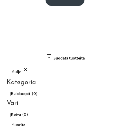
Suodata tuotteita
Sulje
Kategoria
Kategoria
Rulokaapit
(0)
Väri
Väri
Koivu
(0)
Suorita