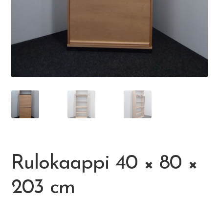
Visit Jyvaskyla Region
Valon Kaupunki
Lasten Lysti & LystiKylä-festivaali
Ohje
English
Rulokaappi 40 × 80 ×
203 cm