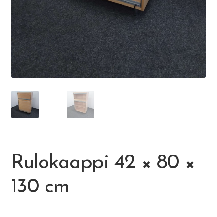
Visit Jyvaskyla Region
Valon Kaupunki
Lasten Lysti & LystiKylä-festivaali
Ohje
English
Rulokaappi 42 × 80 ×
130 cm