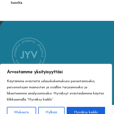
Suorita
Arvostamme yksityisyyttäsi
Käytämme evästeitä selauskokemuksesi parantamiseksi,
YHTEYSTIEDOT
personoitujen mainosten ja sisällön tarjoamiseksi ja
liikenteemme analysoimiseksi. Hyväksyt evästeidemme käytön
Jyväskylän kaupungin verkkokauppa
klikkaamalla ”Hyväksy kaikki”.
Vapaudenkatu 32
40100 Jyväskylä
0
Mukauta
Hylkää
Hyväksy kaikki