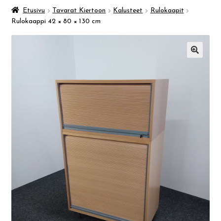
Taidemuseo & Ratamo
Etusivu
Tavarat Kiertoon
Kalusteet
Rulokaapit
Rulokaappi 42 × 80 × 130 cm
Suomen käsityön museo
🔍
Skeittihalli
Varhaiskasvatus
Ateria- ja välipalamaksut
Mämminiemi
Taideapteekki
Kirjasto