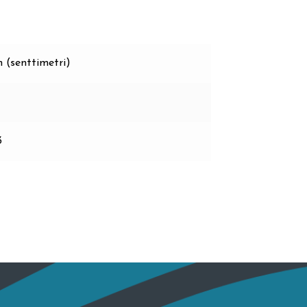
 (senttimetri)
3