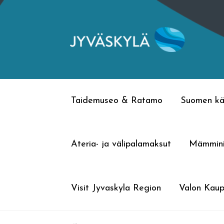
Siirry
Siirry
navigointiin
sisältöön
Taidemuseo & Ratamo
Suomen kä
Ateria- ja välipalamaksut
Mämmin
Visit Jyvaskyla Region
Valon Kaup