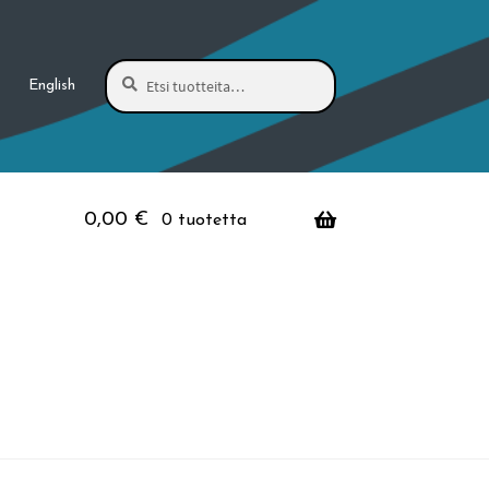
Haku
Etsi:
English
0,00
€
0 tuotetta