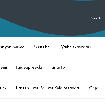
Oma tili
sityön museo
Skeittihalli
Varhaiskasvatus
iemi
Taideapteekki
Kirjasto
unki
Lasten Lysti & LystiKylä-festivaali
Ohje