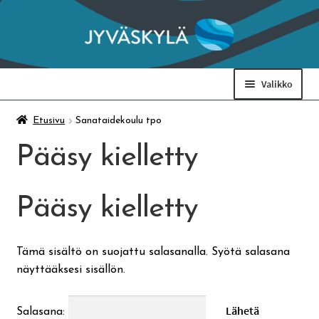
Siirry
Siirry
navigointiin
sisältöön
Valikko
Taidemuseo & Ratamo
Etusivu
Sanataidekoulu tpo
Pääsy kielletty
Suomen käsityön museo
Pääsy kielletty
Skeittihalli
Varhaiskasvatus
Tämä sisältö on suojattu salasanalla. Syötä salasana
näyttääksesi sisällön.
Ateria- ja välipalamaksut
Salasana: