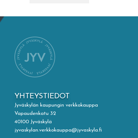
Mämminiemi
Taideapteekki
Kirjasto
Visit Jyvaskyla Region
Valon Kaupunki
YHTEYSTIEDOT
Lasten Lysti & LystiKylä-festivaali
Jyväskylän kaupungin verkkokauppa
Vapaudenkatu 32
Ohje
40100 Jyväskylä
jyvaskylan.verkkokauppa@jyvaskyla.fi
English