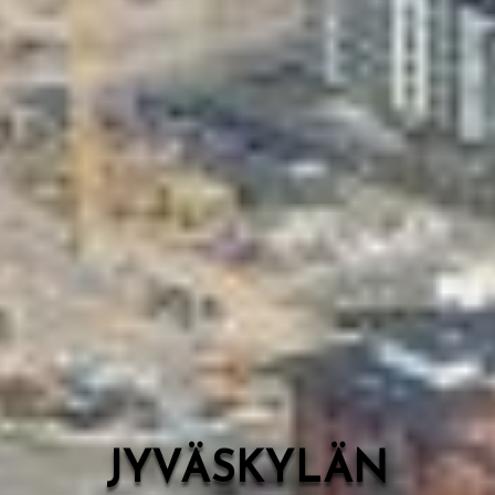
Valon Kaupunki
Lasten Lysti & LystiKylä-festivaali
Ohje
English
JYVÄSKYLÄN