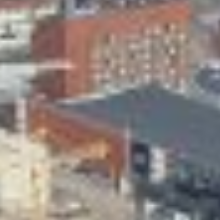
Skeittihalli
Varhaiskasvatus
Ateria- ja välipalamaksut
Mämminiemi
Taideapteekki
Kirjasto
Visit Jyvaskyla Region