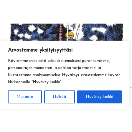
Arvostamme yksityisyyttäsi
Käytämme evästeitä selauskokemuksesi parantamiseksi,
personoitujen mainosten ja sisällön tarjoamiseksi ja
liikenteemme analysoimiseksi. Hyväksyt evästeidemme käytön
klikkaamalla ”Hyväksy kaikki”.
0
Mukauta
Hylkää
Hyväksy kaikki
Haku
Etsi: