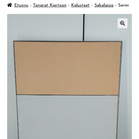
Taidemuseo & Ratamo
Etusivu
Tavarat Kiertoon
Kalusteet
Sekalaisia
Sermi
Suomen käsityön museo
🔍
Skeittihalli
Varhaiskasvatus
Ateria- ja välipalamaksut
Mämminiemi
Taideapteekki
Kirjasto