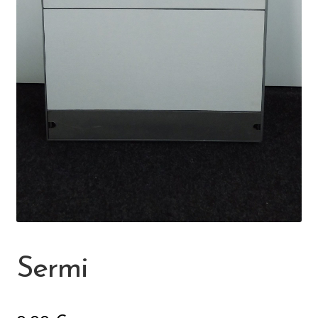
Visit Jyvaskyla Region
Valon Kaupunki
Lasten Lysti & LystiKylä-festivaali
Ohje
English
Sermi