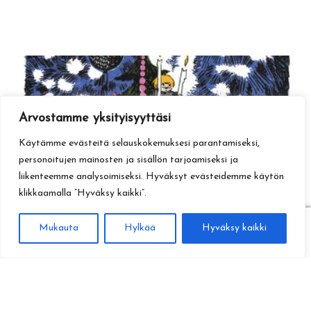
Arvostamme yksityisyyttäsi
Käytämme evästeitä selauskokemuksesi parantamiseksi,
personoitujen mainosten ja sisällön tarjoamiseksi ja
liikenteemme analysoimiseksi. Hyväksyt evästeidemme käytön
klikkaamalla ”Hyväksy kaikki”.
0
Mukauta
Hylkää
Hyväksy kaikki
Haku
Etsi: