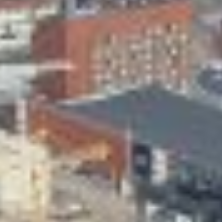
Skeittihalli
Varhaiskasvatus
Ateria- ja välipalamaksut
Mämminiemi
Taideapteekki
Kirjasto
Visit Jyvaskyla Region