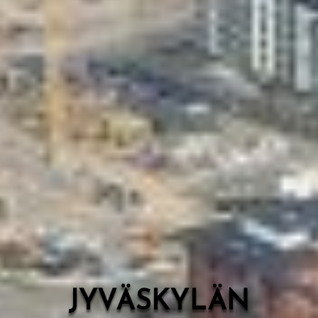
Valon Kaupunki
Lasten Lysti & LystiKylä-festivaali
Ohje
English
JYVÄSKYLÄN