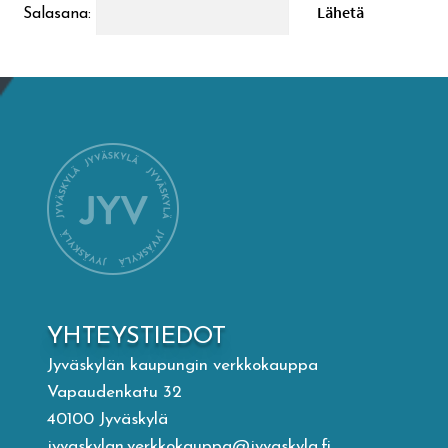
Salasana:
Mämminiemi
Taideapteekki
Kirjasto
Visit Jyvaskyla Region
Valon Kaupunki
Lasten Lysti & LystiKylä-festivaali
YHTEYSTIEDOT
Jyväskylän kaupungin verkkokauppa
Ohje
Vapaudenkatu 32
40100 Jyväskylä
jyvaskylan.verkkokauppa@jyvaskyla.fi