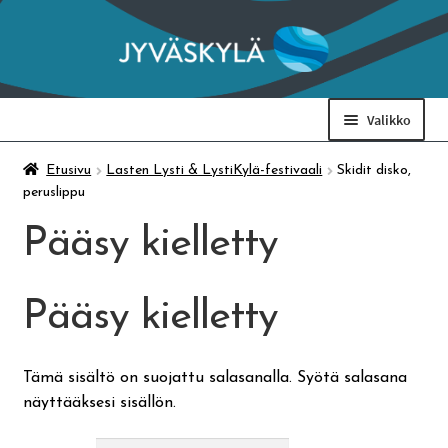
Siirry
Siirry
navigointiin
sisältöön
Valikko
Taidemuseo & Ratamo
Etusivu
Lasten Lysti & LystiKylä-festivaali
Skidit disko,
peruslippu
Suomen käsityön museo
Pääsy kielletty
Skeittihalli
Pääsy kielletty
Varhaiskasvatus
Tämä sisältö on suojattu salasanalla. Syötä salasana
näyttääksesi sisällön.
Ateria- ja välipalamaksut