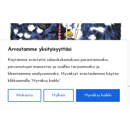
Arvostamme yksityisyyttäsi
Käytämme evästeitä selauskokemuksesi parantamiseksi,
personoitujen mainosten ja sisällön tarjoamiseksi ja
liikenteemme analysoimiseksi. Hyväksyt evästeidemme käytön
klikkaamalla ”Hyväksy kaikki”.
0
Mukauta
Hylkää
Hyväksy kaikki
Haku
Etsi: