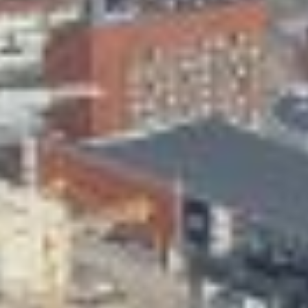
Skeittihalli
Varhaiskasvatus
Ateria- ja välipalamaksut
Mämminiemi
Taideapteekki
Kirjasto
Visit Jyvaskyla Region