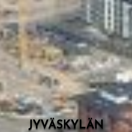
Valon Kaupunki
Lasten Lysti & LystiKylä-festivaali
Ohje
English
JYVÄSKYLÄN