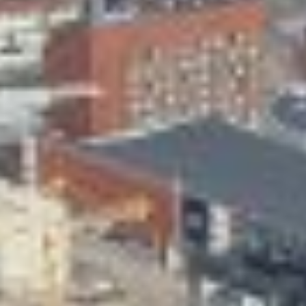
Skeittihalli
Varhaiskasvatus
Ateria- ja välipalamaksut
Mämminiemi
Taideapteekki
Kirjasto
Visit Jyvaskyla Region