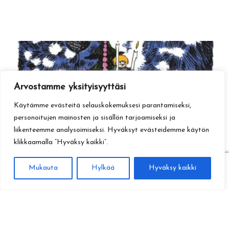
Arvostamme yksityisyyttäsi
Käytämme evästeitä selauskokemuksesi parantamiseksi,
personoitujen mainosten ja sisällön tarjoamiseksi ja
liikenteemme analysoimiseksi. Hyväksyt evästeidemme käytön
klikkaamalla ”Hyväksy kaikki”.
0
Mukauta
Hylkää
Hyväksy kaikki
Haku
Etsi: