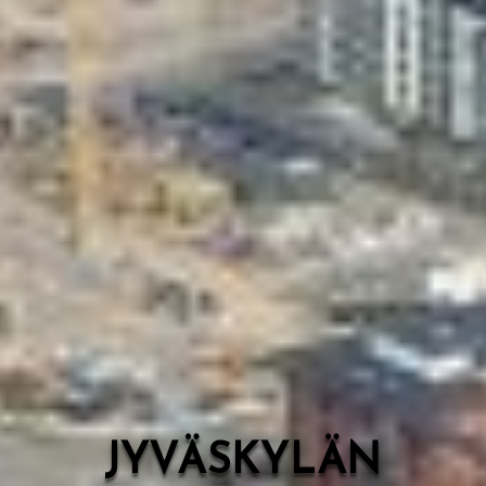
Valon Kaupunki
Lasten Lysti & LystiKylä-festivaali
Ohje
English
JYVÄSKYLÄN