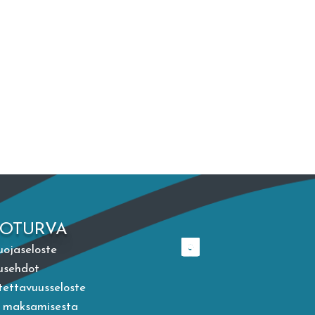
TOTURVA
uojaseloste
usehdot
ettavuusseloste
a maksamisesta