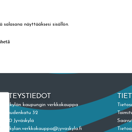
ä salasana näyttääksesi sisällön.
YHTEYSTIEDOT
TIE
Jyväskylän kaupungin verkkokauppa
Tietos
Vapaudenkatu 32
Toimit
40100 Jyväskylä
Saavut
n
jyvaskylan.verkkokauppa@jyvaskyla.fi
Tieto