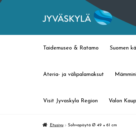
Siirry
Siirry
navigointiin
sisältöön
Taidemuseo & Ratamo
Suomen kä
Ateria- ja välipalamaksut
Mämmin
Visit Jyvaskyla Region
Valon Kaup
Etusivu
Sohvapöytä Ø 49 × 61 cm