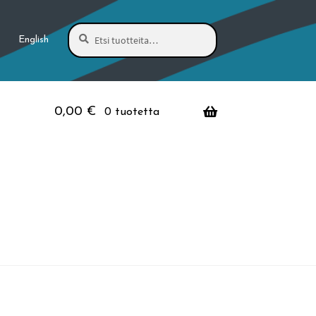
Haku
Etsi:
English
0,00
€
0 tuotetta