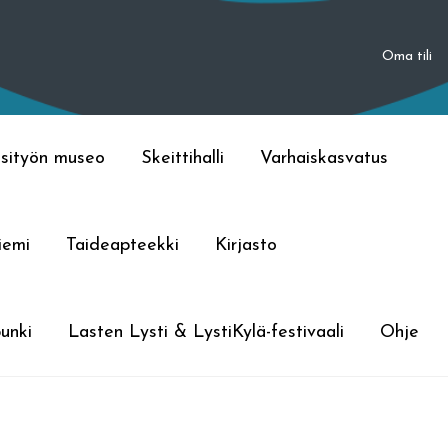
Oma tili
sityön museo
Skeittihalli
Varhaiskasvatus
iemi
Taideapteekki
Kirjasto
unki
Lasten Lysti & LystiKylä-festivaali
Ohje