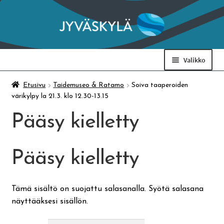
Siirry
Siirry
navigointiin
sisältöön
Valikko
Taidemuseo & Ratamo
Etusivu
Taidemuseo & Ratamo
Soiva taaperoiden
värikylpy la 21.3. klo 12.30-13.15
Suomen käsityön museo
Pääsy kielletty
Skeittihalli
Pääsy kielletty
Varhaiskasvatus
Tämä sisältö on suojattu salasanalla. Syötä salasana
näyttääksesi sisällön.
Ateria- ja välipalamaksut