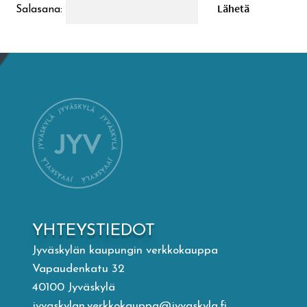
Salasana:
Mämminiemi
Taideapteekki
Kirjasto
Visit Jyvaskyla Region
Valon Kaupunki
Lasten Lysti & LystiKylä-festivaali
YHTEYSTIEDOT
Jyväskylän kaupungin verkkokauppa
Ohje
Vapaudenkatu 32
40100 Jyväskylä
jyvaskylan.verkkokauppa@jyvaskyla.fi