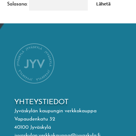
Salasana:
Mämminiemi
Taideapteekki
Kirjasto
Visit Jyvaskyla Region
Valon Kaupunki
Lasten Lysti & LystiKylä-festivaali
YHTEYSTIEDOT
Jyväskylän kaupungin verkkokauppa
Ohje
Vapaudenkatu 32
40100 Jyväskylä
jyvaskylan.verkkokauppa@jyvaskyla.fi