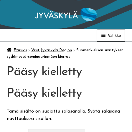
Siirry
Siirry
navigointiin
sisältöön
Valikko
Taidemuseo & Ratamo
Etusivu
Visit Jyvaskyla Region
Suomenkielisen sivistyksen
sydämessä-seminaarinmäen kierros
Suomen käsityön museo
Pääsy kielletty
Skeittihalli
Pääsy kielletty
Varhaiskasvatus
Tämä sisältö on suojattu salasanalla. Syötä salasana
näyttääksesi sisällön.
Ateria- ja välipalamaksut