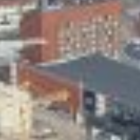
Skeittihalli
Varhaiskasvatus
Ateria- ja välipalamaksut
Mämminiemi
Taideapteekki
Kirjasto
Visit Jyvaskyla Region