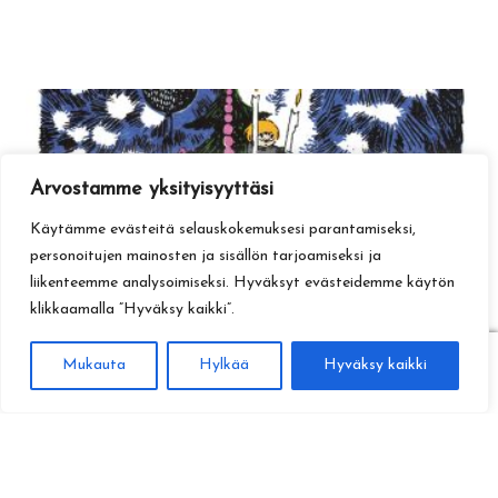
Arvostamme yksityisyyttäsi
Käytämme evästeitä selauskokemuksesi parantamiseksi,
personoitujen mainosten ja sisällön tarjoamiseksi ja
liikenteemme analysoimiseksi. Hyväksyt evästeidemme käytön
klikkaamalla ”Hyväksy kaikki”.
0
Mukauta
Hylkää
Hyväksy kaikki
Haku
Etsi: