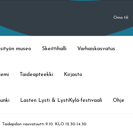
Oma tili
sityön museo
Skeittihalli
Varhaiskasvatus
iemi
Taideapteekki
Kirjasto
unki
Lasten Lysti & LystiKylä-festivaali
Ohje
Taidepiilon vauvatuutti 9.10. KLO 12.30-14.30