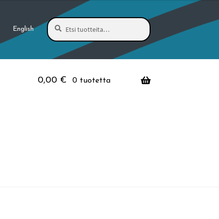
Haku
Etsi:
English
0,00
€
0 tuotetta