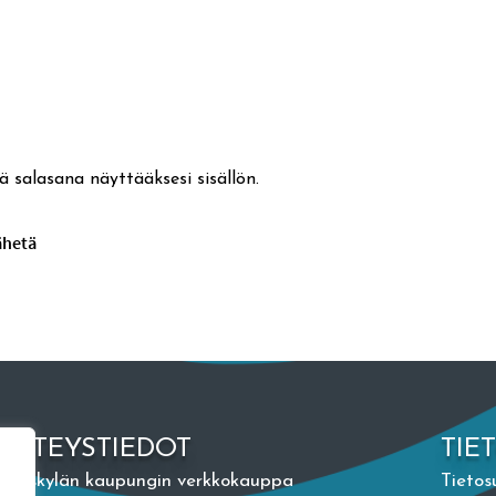
ä salasana näyttääksesi sisällön.
YHTEYSTIEDOT
TIE
Jyväskylän kaupungin verkkokauppa
Tietos