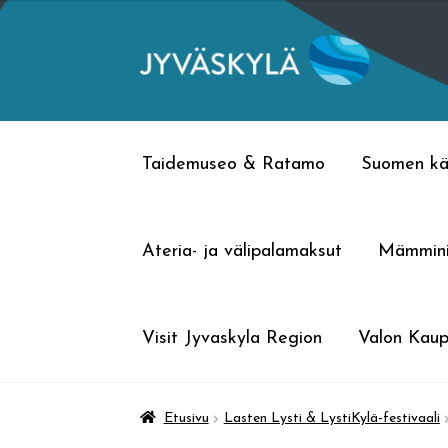
Siirry
Siirry
navigointiin
sisältöön
Taidemuseo & Ratamo
Suomen kä
Ateria- ja välipalamaksut
Mämmin
Visit Jyvaskyla Region
Valon Kaup
Etusivu
Lasten Lysti & LystiKylä-festivaali