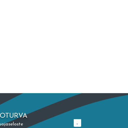
TOTURVA
uojaseloste