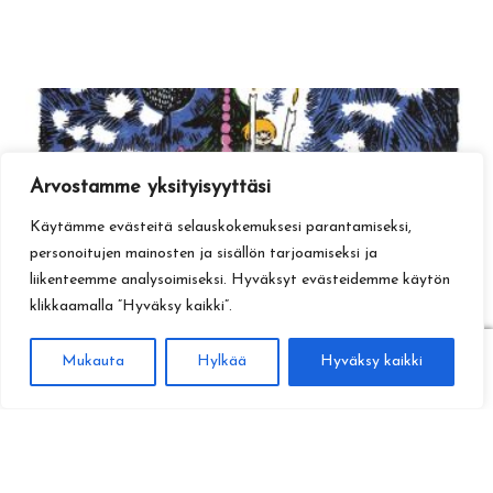
Arvostamme yksityisyyttäsi
Käytämme evästeitä selauskokemuksesi parantamiseksi,
personoitujen mainosten ja sisällön tarjoamiseksi ja
liikenteemme analysoimiseksi. Hyväksyt evästeidemme käytön
klikkaamalla ”Hyväksy kaikki”.
0
Mukauta
Hylkää
Hyväksy kaikki
Haku
Etsi: