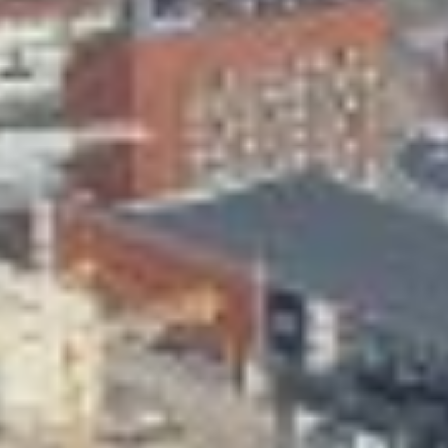
Skeittihalli
Varhaiskasvatus
Ateria- ja välipalamaksut
Mämminiemi
Taideapteekki
Kirjasto
Visit Jyvaskyla Region