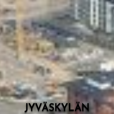
Valon Kaupunki
Lasten Lysti & LystiKylä-festivaali
Ohje
English
JYVÄSKYLÄN