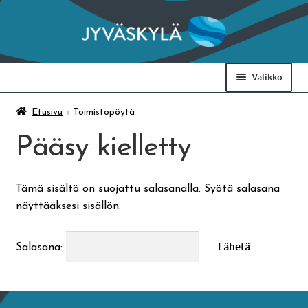
Siirry
Siirry
navigointiin
sisältöön
Valikko
Taidemuseo & Ratamo
Etusivu
Toimistopöytä
Pääsy kielletty
Suomen käsityön museo
Tämä sisältö on suojattu salasanalla. Syötä salasana
Skeittihalli
näyttääksesi sisällön.
Varhaiskasvatus
Salasana:
Ateria- ja välipalamaksut