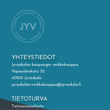
Mämminiemi
Taideapteekki
Kirjasto
Visit Jyvaskyla Region
YHTEYSTIEDOT
Valon Kaupunki
Jyväskylän kaupungin verkkokauppa
Vapaudenkatu 32
40100 Jyväskylä
Lasten Lysti & LystiKylä-festivaali
jyvaskylan.verkkokauppa@jyvaskyla.fi
Ohje
TIETOTURVA
Tietosuojaseloste
English